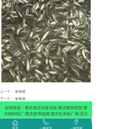
上一个：
鲈鱼苗
下一个：
鲈鱼苗
友情链接：重庆酒店设备回收/重庆建筑模型/重
庆钢绞线厂/重庆家用电梯/重庆铝单板厂家/
重庆
杰森玻璃钢制品有限公司
首页
一键拔号
一键导航