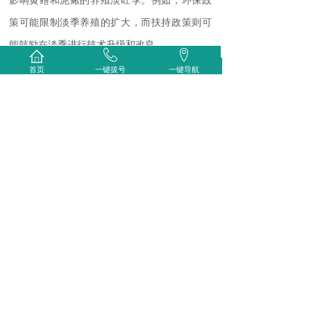
影响黄鳝和泥鳅的养殖淡旺季。例如，环保政
策可能限制淡季养殖的扩大，而扶持政策则可
能鼓励在淡季进行技术升级和改良。
重庆泥鳅养殖
的淡旺季现象是由自然环
首页
一键拔号
一键导航
境、市场需求、技术管理和政策法规等多种因
素共同作用的结果。了解并应对这些因素，有
助于养殖者制定合理的养殖策略，实现养殖效
益的最大化。同时，这也提示我们，对于水产
养殖业的发展，我们需要持续关注环境变化，
提升技术水平，以适应市场的动态需求。
上一篇：
重庆泥鳅苗：水中的希......
下一篇：
重庆黄鳝苗：水产养殖......
友情链接：重庆酒店设备回收/重庆建筑模型/重